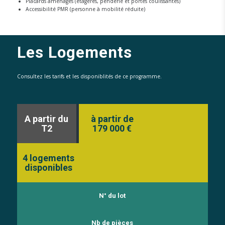
Placards aménagés (étagères, penderie et portes coulissantes)
Accessibilité PMR (personne à mobilité réduite)
Les Logements
Consultez les tarifs et les disponiblités de ce programme.
A partir du
à partir de
T2
179 000 €
4 logements
disponibles
N° du lot
Nb de pièces