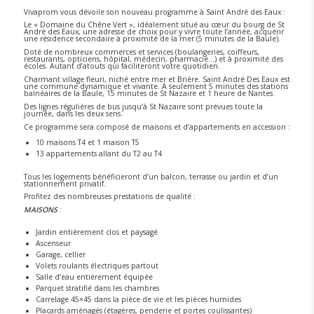
Vivaprom vous dévoile son nouveau programme à Saint André des Eaux :
Le « Domaine du Chêne Vert », idéalement situé au cœur du bourg de St
André des Eaux, une adresse de choix pour y vivre toute l’année, acquérir
une résidence secondaire à proximité de la mer (5 minutes de la Baule).
Doté de nombreux commerces et services (boulangeries, coiffeurs,
restaurants, opticiens, hôpital, médecin, pharmacie…) et à proximité des
écoles. Autant d’atouts qui faciliteront votre quotidien.
Charmant village fleuri, niché entre mer et Brière. Saint André Des Eaux est
une commune dynamique et vivante. A seulement 5 minutes des stations
balnéaires de la Baule, 15 minutes de St Nazaire et 1 heure de Nantes.
Des lignes régulières de bus jusqu’à St Nazaire sont prévues toute la
journée, dans les deux sens.
Ce programme sera composé de maisons et d’appartements en accession :
10 maisons T4 et 1 maison T5
13 appartements allant du T2 au T4
Tous les logements bénéficieront d’un balcon, terrasse ou jardin et d’un
stationnement privatif.
Profitez des nombreuses prestations de qualité :
MAISONS
:
Jardin entièrement clos et paysagé
Ascenseur
Garage, cellier
Volets roulants électriques partout
Salle d’eau entièrement équipée
Parquet stratifié dans les chambres
Carrelage 45×45 dans la pièce de vie et les pièces humides
Placards aménagés (étagères, penderie et portes coulissantes)